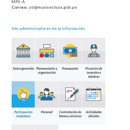
MPS-A
Correo:
oti@munisechura.gob.pe
Ver administradores de la información
Datos generales
Planeamiento y
Presupuesto
Proyectos de
organización
inversión e
Infobras
Participación
Personal
Contratación de
Actividades
ciudadana
bienes y servicios
oficiales