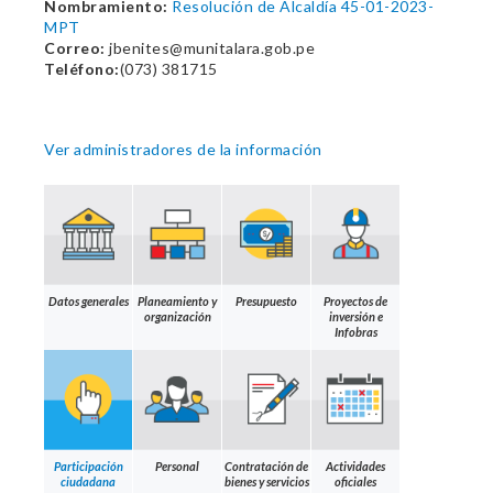
Nombramiento:
Resolución de Alcaldía 45-01-2023-
MPT
Correo:
jbenites@munitalara.gob.pe
Teléfono:
(073) 381715
Ver administradores de la información
Datos generales
Planeamiento y
Presupuesto
Proyectos de
organización
inversión e
Infobras
Participación
Personal
Contratación de
Actividades
ciudadana
bienes y servicios
oficiales