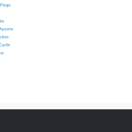
 Pingo
alu
 Aponte
ollon
Carlin
na