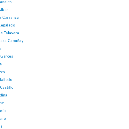
Canales
Alban
a Carranza
 Regalado
e Talavera
rraca Capuñay
z
o Garces
a
yes
Talledo
Castillo
dina
nz
ario
lano
es