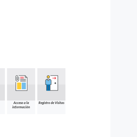
Acceso a la
Registro de Visitas
información