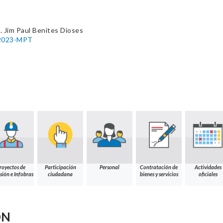
 Jim Paul Benites Dioses
-2023-MPT
royectos de
Participación
Personal
Contratación de
Actividades
sión e Infobras
ciudadana
bienes y servicios
oficiales
ÓN