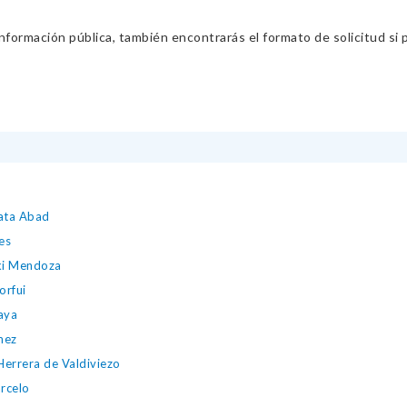
información pública, también encontrarás el formato de solicitud si p
pata Abad
es
zki Mendoza
orfui
aya
mez
 Herrera de Valdiviezo
rcelo