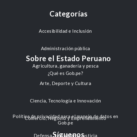
Categorías
Accesibilidad e Inclusión
Administración pública
Sobre el Estado Peruano
Agricultura, ganadería y pesca
¿Qué es Gob.pe?
Arte, Deporte y Cultura
Ciencia, Tecnología e Innovación
Política de privacidad para el manejo de datos en
Comercio, Negocio y Emprendimiento
Gob.pe
Síguenos
Defensa, Seguridad y Justicia