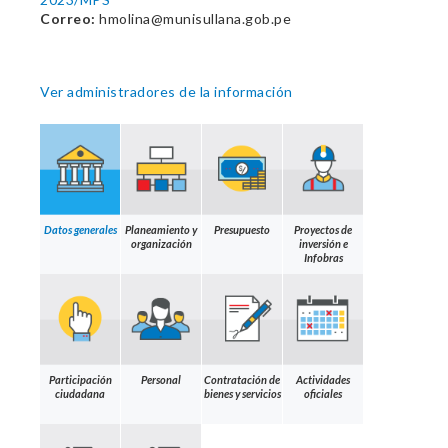
Correo:
hmolina@munisullana.gob.pe
Ver administradores de la información
Datos generales
Planeamiento y
Presupuesto
Proyectos de
organización
inversión e
Infobras
Participación
Personal
Contratación de
Actividades
ciudadana
bienes y servicios
oficiales