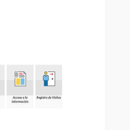
Acceso a la
Registro de Visitas
información