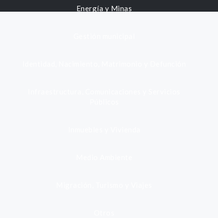
Energía y Minas
Gestión municipal
Identidad, Nacimiento, Matrimonio y Defunción
Infraestructura, Comunicaciones y Servicios
Públicos
Inmuebles y Vivienda
Medio Ambiente
Migración, Turismo y Viajes
Otros