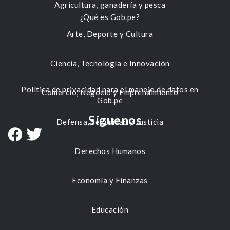
Agricultura, ganadería y pesca
¿Qué es Gob.pe?
Arte, Deporte y Cultura
Ciencia, Tecnología e Innovación
Política de privacidad para el manejo de datos en
Comercio, Negocio y Emprendimiento
Gob.pe
Síguenos
Defensa, Seguridad y Justicia
Derechos Humanos
Economía y Finanzas
Educación