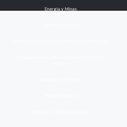
Energía y Minas
Gestión municipal
Identidad, Nacimiento, Matrimonio y Defunción
Infraestructura, Comunicaciones y Servicios
Públicos
Inmuebles y Vivienda
Medio Ambiente
Migración, Turismo y Viajes