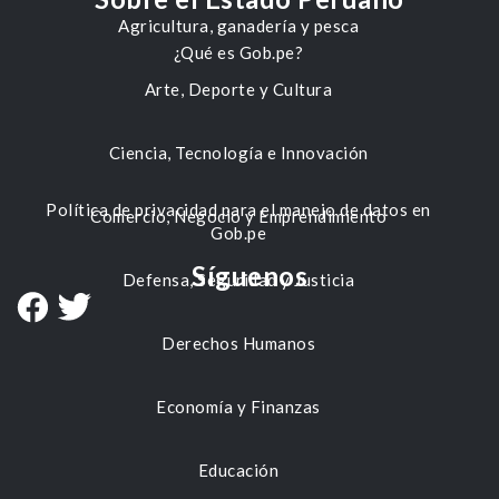
Agricultura, ganadería y pesca
¿Qué es Gob.pe?
Arte, Deporte y Cultura
Ciencia, Tecnología e Innovación
Política de privacidad para el manejo de datos en
Comercio, Negocio y Emprendimiento
Gob.pe
Síguenos
Defensa, Seguridad y Justicia
Derechos Humanos
Economía y Finanzas
Educación