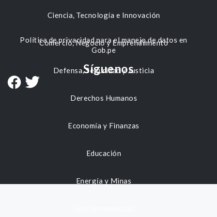
Ciencia, Tecnología e Innovación
Política de privacidad para el manejo de datos en
Comercio, Negocio y Emprendimiento
Gob.pe
Síguenos
Defensa, Seguridad y Justicia
Derechos Humanos
Economía y Finanzas
Educación
Energía y Minas
Gestión municipal