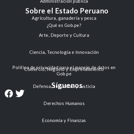
Administración pública
Sobre el Estado Peruano
Agricultura, ganadería y pesca
¿Qué es Gob.pe?
Arte, Deporte y Cultura
Ciencia, Tecnología e Innovación
Política de privacidad para el manejo de datos en
Comercio, Negocio y Emprendimiento
Gob.pe
Síguenos
Defensa, Seguridad y Justicia
Derechos Humanos
Economía y Finanzas