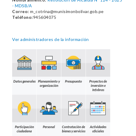
- MDSB/A
Correo:
m_cotrina@munisimonbolivar.gob.pe
Teléfono:
945604075
Ver administradores de la información
Datos generales
Planeamiento y
Presupuesto
Proyectos de
organización
inversión e
Infobras
Participación
Personal
Contratación de
Actividades
ciudadana
bienes y servicios
oficiales