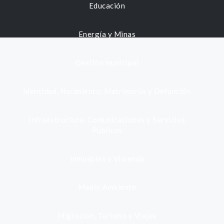
Educación
Energía y Minas
Gestión municipal
Identidad, Nacimiento, Matrimonio y Defunción
Infraestructura, Comunicaciones y Servicios
Públicos
Inmuebles y Vivienda
Medio Ambiente
Migración, Turismo y Viajes