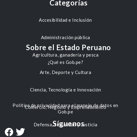
Categorías
Accesibilidad e Inclusión
Administración pública
Sobre el Estado Peruano
Agricultura, ganadería y pesca
¿Qué es Gob.pe?
Arte, Deporte y Cultura
Ciencia, Tecnología e Innovación
Política de privacidad para el manejo de datos en
Comercio, Negocio y Emprendimiento
Gob.pe
Síguenos
Defensa, Seguridad y Justicia