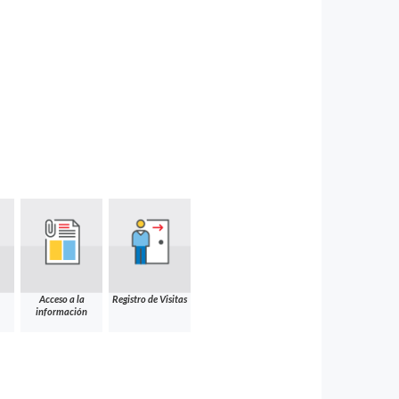
Acceso a la
Registro de Visitas
información