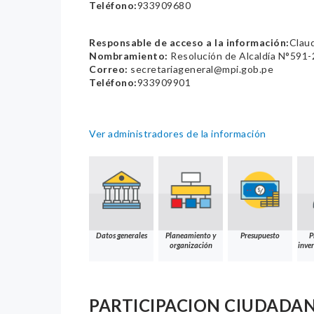
Teléfono:
933909680
Responsable de acceso a la información:
Claud
Nombramiento:
Resolución de Alcaldía N°591
Correo:
secretariageneral@mpi.gob.pe
Teléfono:
933909901
Ver administradores de la información
Datos generales
Planeamiento y
Presupuesto
P
organización
inver
PARTICIPACION CIUDADA