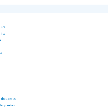
lica
lica
a
as
rticipantes
ticipantes