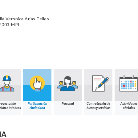
ia Veronica Arias Telles
-2003-MPI
royectos de
Participación
Personal
Contratación de
Actividades
sión e Infobras
ciudadana
bienes y servicios
oficiales
NA