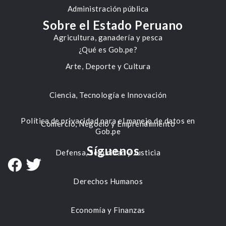
Administración pública
Sobre el Estado Peruano
Agricultura, ganadería y pesca
¿Qué es Gob.pe?
Arte, Deporte y Cultura
Ciencia, Tecnología e Innovación
Política de privacidad para el manejo de datos en
Comercio, Negocio y Emprendimiento
Gob.pe
Síguenos
Defensa, Seguridad y Justicia
Derechos Humanos
Economía y Finanzas