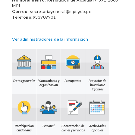
MPI
Correo:
secretariageneral@mpi.gob.pe
Teléfono:
933909901
Ver administradores de la información
Datos generales
Planeamiento y
Presupuesto
Proyectos de
organización
inversión e
Infobras
Participación
Personal
Contratación de
Actividades
ciudadana
bienes y servicios
oficiales