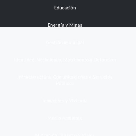
Educación
Energía y Minas
Gestión municipal
Identidad, Nacimiento, Matrimonio y Defunción
Infraestructura, Comunicaciones y Servicios
Públicos
Inmuebles y Vivienda
Medio Ambiente
Migración, Turismo y Viajes