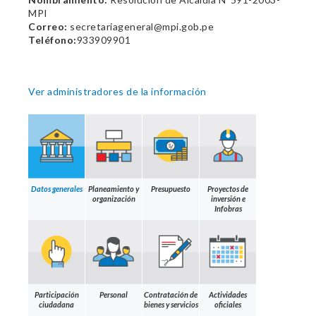
MPI
Correo:
secretariageneral@mpi.gob.pe
Teléfono:
933909901
Ver administradores de la información
Datos generales
Planeamiento y
Presupuesto
Proyectos de
organización
inversión e
Infobras
Participación
Personal
Contratación de
Actividades
ciudadana
bienes y servicios
oficiales