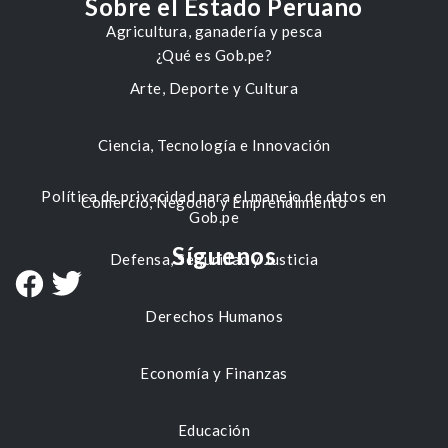
Sobre el Estado Peruano
Agricultura, ganadería y pesca
¿Qué es Gob.pe?
Arte, Deporte y Cultura
Ciencia, Tecnología e Innovación
Política de privacidad para el manejo de datos en
Comercio, Negocio y Emprendimiento
Gob.pe
Síguenos
Defensa, Seguridad y Justicia
Derechos Humanos
Economía y Finanzas
Educación