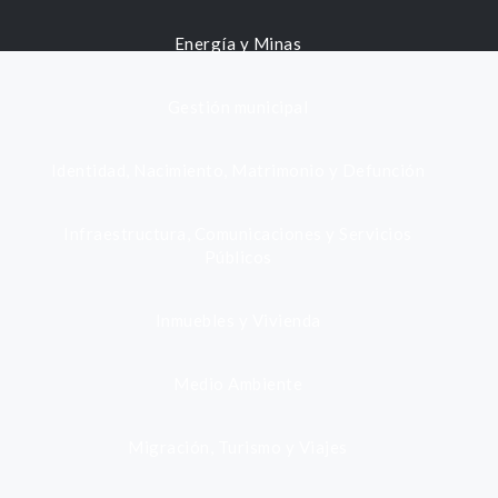
Energía y Minas
Gestión municipal
Identidad, Nacimiento, Matrimonio y Defunción
Infraestructura, Comunicaciones y Servicios
Públicos
Inmuebles y Vivienda
Medio Ambiente
Migración, Turismo y Viajes