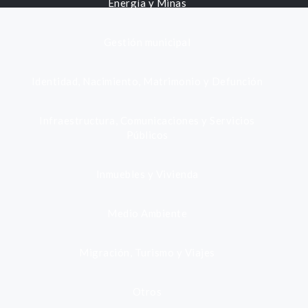
Energía y Minas
Gestión municipal
Identidad, Nacimiento, Matrimonio y Defunción
Infraestructura, Comunicaciones y Servicios
Públicos
Inmuebles y Vivienda
Medio Ambiente
Migración, Turismo y Viajes
Otros