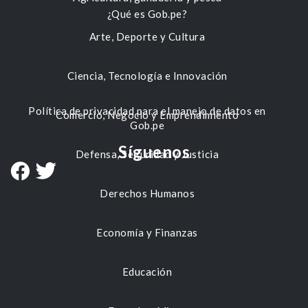
¿Qué es Gob.pe?
Arte, Deporte y Cultura
Ciencia, Tecnología e Innovación
Política de privacidad para el manejo de datos en
Comercio, Negocio y Emprendimiento
Gob.pe
Síguenos
Defensa, Seguridad y Justicia
Derechos Humanos
Economía y Finanzas
Educación