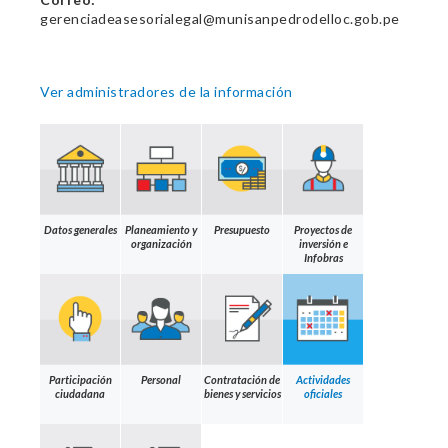
gerenciadeasesorialegal@munisanpedrodelloc.gob.pe
Ver administradores de la información
Datos generales
Planeamiento y
Presupuesto
Proyectos de
organización
inversión e
Infobras
Participación
Personal
Contratación de
Actividades
ciudadana
bienes y servicios
oficiales