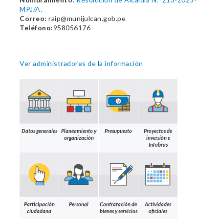
MPJ/A.
Correo:
raip@munijulcan.gob.pe
Teléfono:
958056176
Ver administradores de la información
Datos generales
Planeamiento y
Presupuesto
Proyectos de
organización
inversión e
Infobras
Participación
Personal
Contratación de
Actividades
ciudadana
bienes y servicios
oficiales