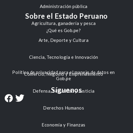
Administración pública
Sobre el Estado Peruano
Agricultura, ganadería y pesca
¿Qué es Gob.pe?
Arte, Deporte y Cultura
Ciencia, Tecnología e Innovación
Política de privacidad para el manejo de datos en
Comercio, Negocio y Emprendimiento
Gob.pe
Síguenos
Defensa, Seguridad y Justicia
Derechos Humanos
Economía y Finanzas