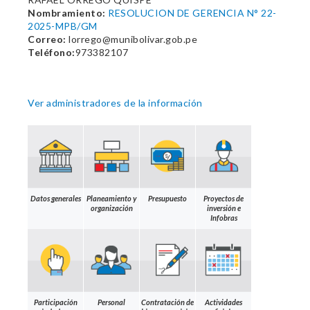
Nombramiento:
RESOLUCION DE GERENCIA N° 22-
2025-MPB/GM
Correo:
lorrego@munibolivar.gob.pe
Teléfono:
973382107
Ver administradores de la información
Datos generales
Planeamiento y
Presupuesto
Proyectos de
organización
inversión e
Infobras
Participación
Personal
Contratación de
Actividades