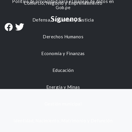
Política de privacidad para el manejo de datos en
Comercio, Negocio y Emprendimiento
Gob.pe
Síguenos
Defensa, Seguridad y Justicia
Derechos Humanos
Economía y Finanzas
Educación
Energía y Minas
Gestión municipal
Identidad, Nacimiento, Matrimonio y Defunción