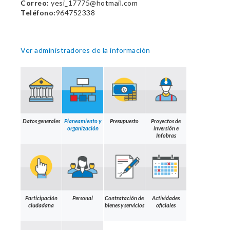
Correo:
yesi_17775@hotmail.com
Teléfono:
964752338
Ver administradores de la información
Datos generales
Planeamiento y
Presupuesto
Proyectos de
organización
inversión e
Infobras
Participación
Personal
Contratación de
Actividades
ciudadana
bienes y servicios
oficiales