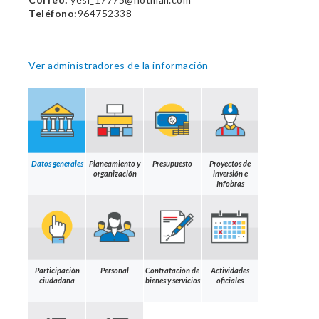
Teléfono:
964752338
Ver administradores de la información
Datos generales
Planeamiento y
Presupuesto
Proyectos de
organización
inversión e
Infobras
Participación
Personal
Contratación de
Actividades
ciudadana
bienes y servicios
oficiales