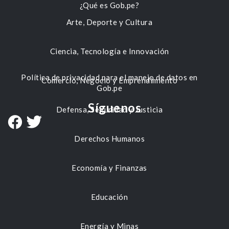
¿Qué es Gob.pe?
Arte, Deporte y Cultura
Ciencia, Tecnología e Innovación
Política de privacidad para el manejo de datos en
Comercio, Negocio y Emprendimiento
Gob.pe
Síguenos
Defensa, Seguridad y Justicia
Derechos Humanos
Economía y Finanzas
Educación
Energía y Minas