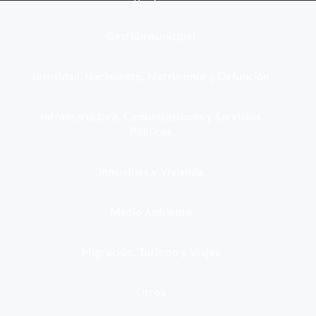
Gestión municipal
Identidad, Nacimiento, Matrimonio y Defunción
Infraestructura, Comunicaciones y Servicios
Públicos
Inmuebles y Vivienda
Medio Ambiente
Migración, Turismo y Viajes
Otros