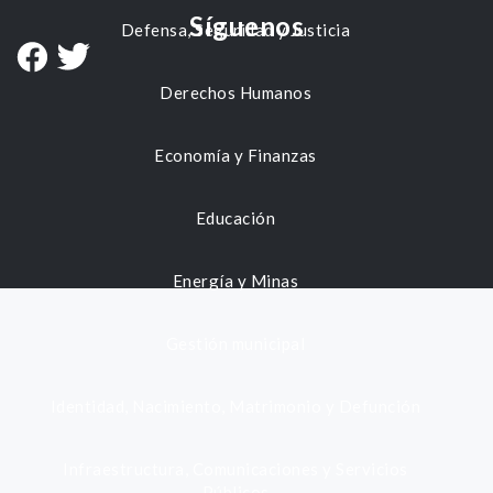
Síguenos
Defensa, Seguridad y Justicia
Derechos Humanos
Economía y Finanzas
Educación
Energía y Minas
Gestión municipal
Identidad, Nacimiento, Matrimonio y Defunción
Infraestructura, Comunicaciones y Servicios
Públicos