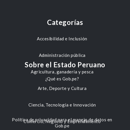
Categorías
Accesibilidad e Inclusión
Administración pública
Sobre el Estado Peruano
Agricultura, ganadería y pesca
¿Qué es Gob.pe?
Arte, Deporte y Cultura
Ciencia, Tecnología e Innovación
Política de privacidad para el manejo de datos en
Comercio, Negocio y Emprendimiento
Gob.pe