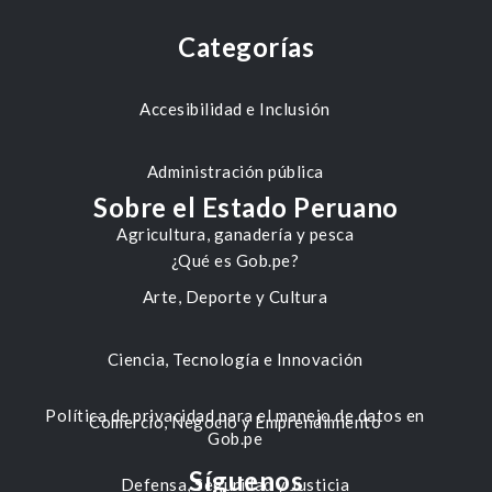
Categorías
Accesibilidad e Inclusión
Administración pública
Sobre el Estado Peruano
Agricultura, ganadería y pesca
¿Qué es Gob.pe?
Arte, Deporte y Cultura
Ciencia, Tecnología e Innovación
Política de privacidad para el manejo de datos en
Comercio, Negocio y Emprendimiento
Gob.pe
Síguenos
Defensa, Seguridad y Justicia