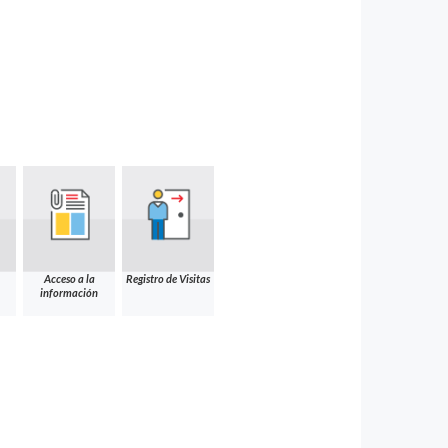
Acceso a la
Registro de Visitas
información