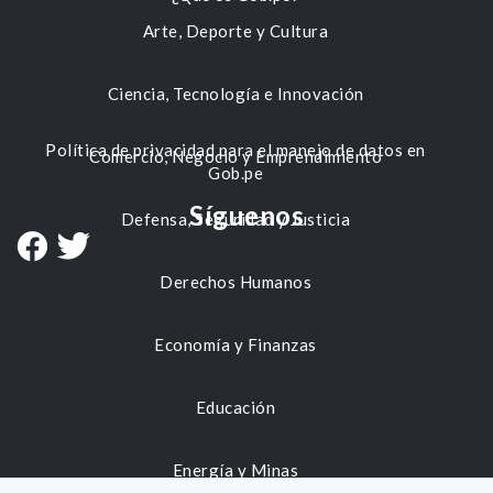
Arte, Deporte y Cultura
Ciencia, Tecnología e Innovación
Política de privacidad para el manejo de datos en
Comercio, Negocio y Emprendimiento
Gob.pe
Síguenos
Defensa, Seguridad y Justicia
Derechos Humanos
Economía y Finanzas
Educación
Energía y Minas