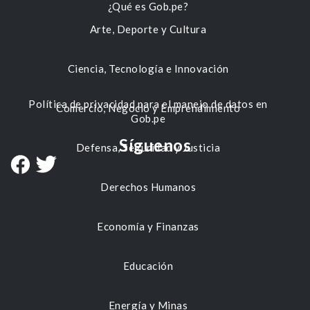
¿Qué es Gob.pe?
Arte, Deporte y Cultura
Ciencia, Tecnología e Innovación
Política de privacidad para el manejo de datos en
Comercio, Negocio y Emprendimiento
Gob.pe
Síguenos
Defensa, Seguridad y Justicia
Derechos Humanos
Economía y Finanzas
Educación
Energía y Minas