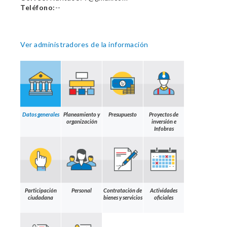
Teléfono:
--
Ver administradores de la información
Datos generales
Planeamiento y
Presupuesto
Proyectos de
organización
inversión e
Infobras
Participación
Personal
Contratación de
Actividades
ciudadana
bienes y servicios
oficiales