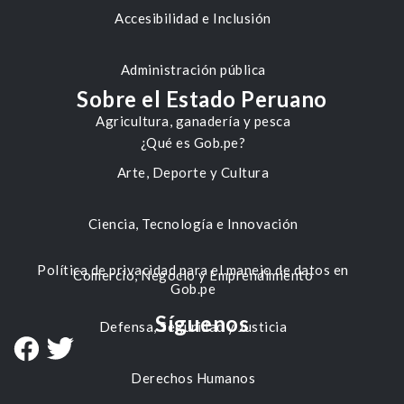
Accesibilidad e Inclusión
Administración pública
Sobre el Estado Peruano
Agricultura, ganadería y pesca
¿Qué es Gob.pe?
Arte, Deporte y Cultura
Ciencia, Tecnología e Innovación
Política de privacidad para el manejo de datos en
Comercio, Negocio y Emprendimiento
Gob.pe
Síguenos
Defensa, Seguridad y Justicia
Derechos Humanos