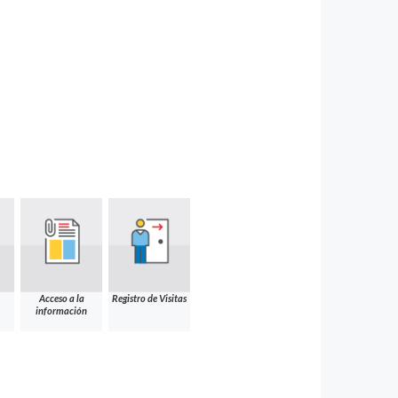
Acceso a la
Registro de Visitas
información