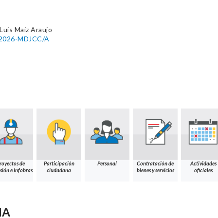
Luis Maiz Araujo
1-2026-MDJCC/A
royectos de
Participación
Personal
Contratación de
Actividades
sión e Infobras
ciudadana
bienes y servicios
oficiales
NA