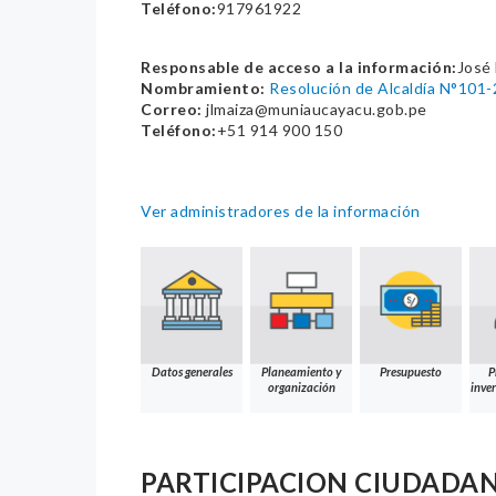
Teléfono:
917961922
Responsable de acceso a la información:
José 
Nombramiento:
Resolución de Alcaldía N°10
Correo:
jlmaiza@muniaucayacu.gob.pe
Teléfono:
+51 914 900 150
Ver administradores de la información
Datos generales
Planeamiento y
Presupuesto
P
organización
inver
PARTICIPACION CIUDADA