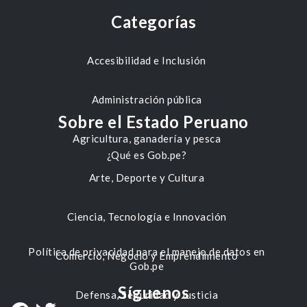
Categorías
Accesibilidad e Inclusión
Administración pública
Sobre el Estado Peruano
Agricultura, ganadería y pesca
¿Qué es Gob.pe?
Arte, Deporte y Cultura
Ciencia, Tecnología e Innovación
Política de privacidad para el manejo de datos en
Comercio, Negocio y Emprendimiento
Gob.pe
Síguenos
Defensa, Seguridad y Justicia