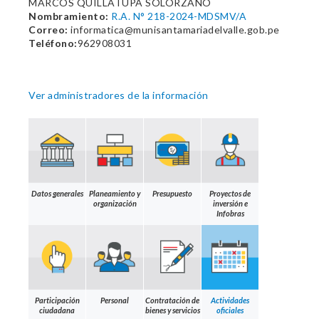
MARCOS QUILLATUPA SOLORZANO
Nombramiento:
R.A. N° 218-2024-MDSMV/A
Correo:
informatica@munisantamariadelvalle.gob.pe
Teléfono:
962908031
Ver administradores de la información
Datos generales
Planeamiento y
Presupuesto
Proyectos de
organización
inversión e
Infobras
Participación
Personal
Contratación de
Actividades
ciudadana
bienes y servicios
oficiales