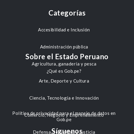
Categorías
Accesibilidad e Inclusión
Administración pública
Sobre el Estado Peruano
Agricultura, ganadería y pesca
¿Qué es Gob.pe?
Arte, Deporte y Cultura
Ciencia, Tecnología e Innovación
Política de privacidad para el manejo de datos en
Comercio, Negocio y Emprendimiento
Gob.pe
Síguenos
Defensa, Seguridad y Justicia