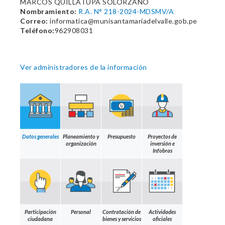
MARCOS QUILLATUPA SOLORZANO
Nombramiento:
R.A. N° 218-2024-MDSMV/A
Correo:
informatica@munisantamariadelvalle.gob.pe
Teléfono:
962908031
Ver administradores de la información
Datos generales
Planeamiento y
Presupuesto
Proyectos de
organización
inversión e
Infobras
Participación
Personal
Contratación de
Actividades
ciudadana
bienes y servicios
oficiales