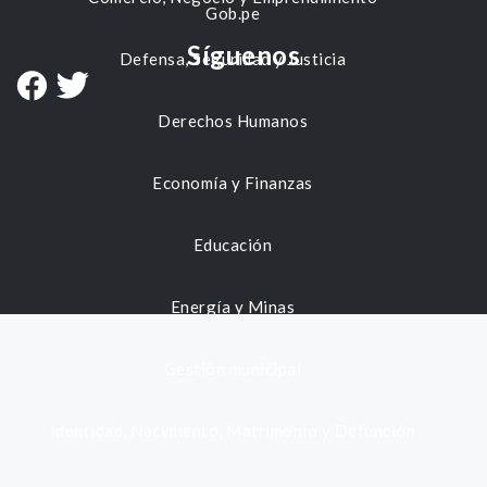
Gob.pe
Síguenos
Defensa, Seguridad y Justicia
Derechos Humanos
Economía y Finanzas
Educación
Energía y Minas
Gestión municipal
Identidad, Nacimiento, Matrimonio y Defunción