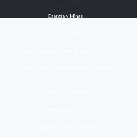
Energía y Minas
Gestión municipal
Identidad, Nacimiento, Matrimonio y Defunción
Infraestructura, Comunicaciones y Servicios
Públicos
Inmuebles y Vivienda
Medio Ambiente
Migración, Turismo y Viajes