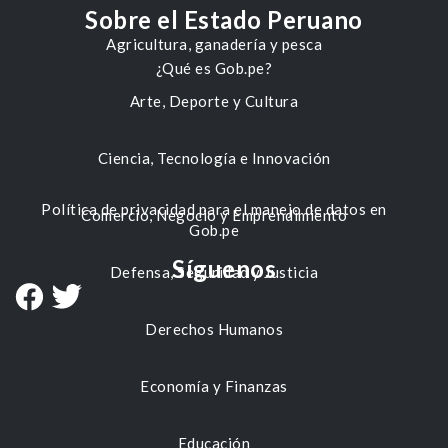
Sobre el Estado Peruano
Agricultura, ganadería y pesca
¿Qué es Gob.pe?
Arte, Deporte y Cultura
Ciencia, Tecnología e Innovación
Política de privacidad para el manejo de datos en
Comercio, Negocio y Emprendimiento
Gob.pe
Síguenos
Defensa, Seguridad y Justicia
Derechos Humanos
Economía y Finanzas
Educación