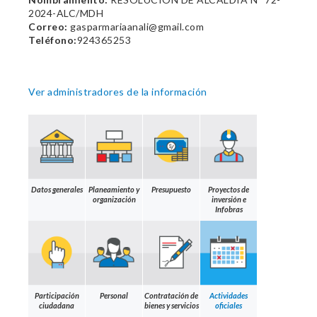
2024-ALC/MDH
Correo:
gasparmariaanali@gmail.com
Teléfono:
924365253
Ver administradores de la información
Datos generales
Planeamiento y
Presupuesto
Proyectos de
organización
inversión e
Infobras
Participación
Personal
Contratación de
Actividades
ciudadana
bienes y servicios
oficiales