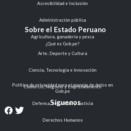
Accesibilidad e Inclusión
Administración pública
Sobre el Estado Peruano
Agricultura, ganadería y pesca
¿Qué es Gob.pe?
Arte, Deporte y Cultura
Ciencia, Tecnología e Innovación
Política de privacidad para el manejo de datos en
Comercio, Negocio y Emprendimiento
Gob.pe
Síguenos
Defensa, Seguridad y Justicia
Derechos Humanos