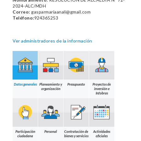
2024-ALC/MDH
Correo:
gasparmariaanali@gmail.com
Teléfono:
924365253
Ver administradores de la información
Datos generales
Planeamiento y
Presupuesto
Proyectos de
organización
inversión e
Infobras
Participación
Personal
Contratación de
Actividades
ciudadana
bienes y servicios
oficiales