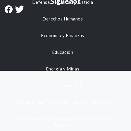
Síguenos
Defensa, Seguridad y Justicia
Derechos Humanos
Economía y Finanzas
Educación
Energía y Minas
Gestión municipal
Identidad, Nacimiento, Matrimonio y Defunción
Infraestructura, Comunicaciones y Servicios
Públicos