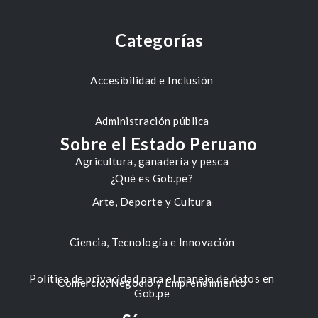
Categorías
Accesibilidad e Inclusión
Administración pública
Sobre el Estado Peruano
Agricultura, ganadería y pesca
¿Qué es Gob.pe?
Arte, Deporte y Cultura
Ciencia, Tecnología e Innovación
Política de privacidad para el manejo de datos en
Comercio, Negocio y Emprendimiento
Gob.pe