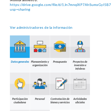
https://drive.google.com/file/d/1Jn7mnqlXP7AhSumxGyI5B
usp=sharing
Ver administradores de la información
Datos generales
Planeamiento y
Presupuesto
Proyectos de
organización
inversión e
Infobras
Participación
Personal
Contratación de
Actividades
ciudadana
bienes y servicios
oficiales