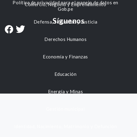
Política de privacidad para el manejo de datos en
Comercio, Negocio y Emprendimiento
Gob.pe
Síguenos
Defensa, Seguridad y Justicia
Derechos Humanos
Economía y Finanzas
Educación
Energía y Minas
Gestión municipal
Identidad, Nacimiento, Matrimonio y Defunción