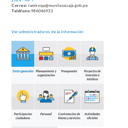
Correo:
ramiroqp@munitayacaja.gob.pe
Teléfono:
986046933
Ver administradores de la información
Datos generales
Planeamiento y
Presupuesto
Proyectos de
organización
inversión e
Infobras
Participación
Personal
Contratación de
Actividades
ciudadana
bienes y servicios
oficiales