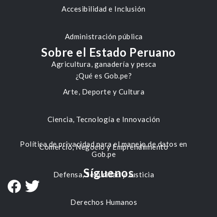
Accesibilidad e Inclusión
Administración pública
Sobre el Estado Peruano
Agricultura, ganadería y pesca
¿Qué es Gob.pe?
Arte, Deporte y Cultura
Ciencia, Tecnología e Innovación
Política de privacidad para el manejo de datos en
Comercio, Negocio y Emprendimiento
Gob.pe
Síguenos
Defensa, Seguridad y Justicia
Derechos Humanos