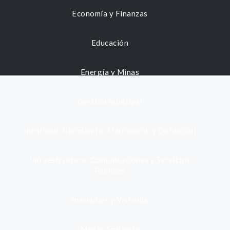
Economía y Finanzas
Educación
Energía y Minas
Gestión municipal
Identidad, Nacimiento, Matrimonio y Defunción
Infraestructura, Comunicaciones y Servicios
Públicos
Inmuebles y Vivienda
Medio Ambiente