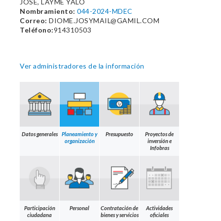
JOSE, LAYME YALO
Nombramiento:
044-2024-MDEC
Correo:
DIOME.JOSYMAIL@GAMIL.COM
Teléfono:
914310503
Ver administradores de la información
Datos generales
Planeamiento y
Presupuesto
Proyectos de
organización
inversión e
Infobras
Participación
Personal
Contratación de
Actividades
ciudadana
bienes y servicios
oficiales