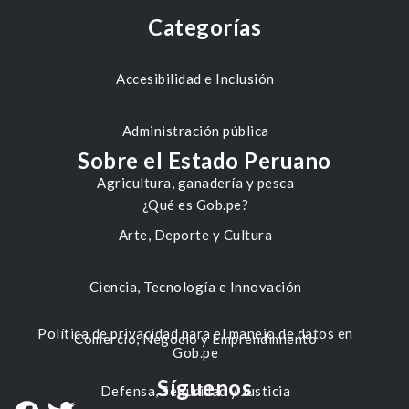
Categorías
Accesibilidad e Inclusión
Administración pública
Sobre el Estado Peruano
Agricultura, ganadería y pesca
¿Qué es Gob.pe?
Arte, Deporte y Cultura
Ciencia, Tecnología e Innovación
Política de privacidad para el manejo de datos en
Comercio, Negocio y Emprendimiento
Gob.pe
Síguenos
Defensa, Seguridad y Justicia