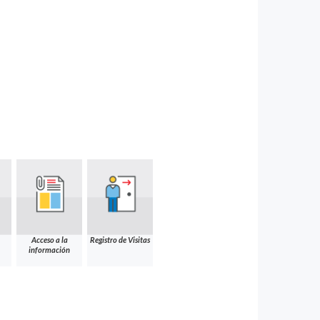
Acceso a la
Registro de Visitas
información