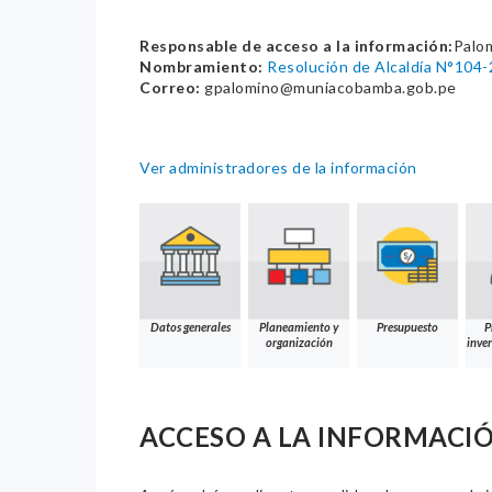
Responsable de acceso a la información:
Palo
Nombramiento:
Resolución de Alcaldía N°1
Correo:
gpalomino@muniacobamba.gob.pe
Ver administradores de la información
Datos generales
Planeamiento y
Presupuesto
P
organización
inver
ACCESO A LA INFORMACI