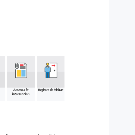
Acceso a la
Registro de Visitas
información