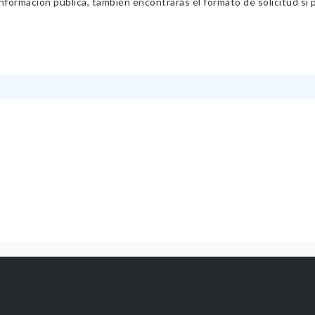
información pública, también encontrarás el formato de solicitud si p