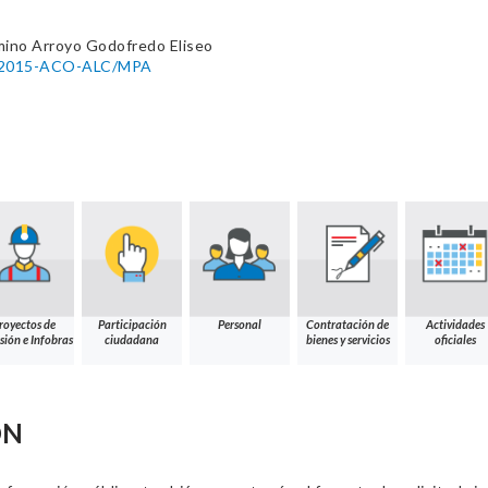
mino Arroyo Godofredo Eliseo
04-2015-ACO-ALC/MPA
royectos de
Participación
Personal
Contratación de
Actividades
sión e Infobras
ciudadana
bienes y servicios
oficiales
ÓN