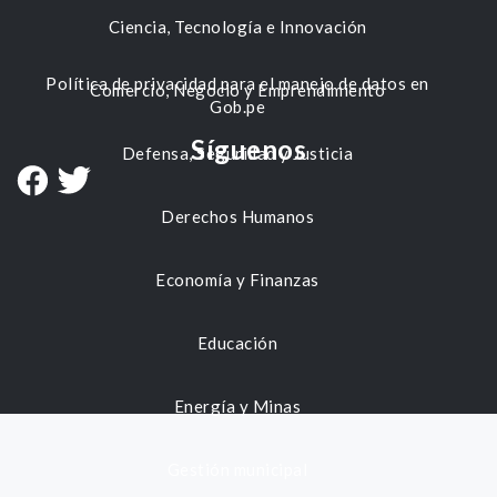
Ciencia, Tecnología e Innovación
Política de privacidad para el manejo de datos en
Comercio, Negocio y Emprendimiento
Gob.pe
Síguenos
Defensa, Seguridad y Justicia
Derechos Humanos
Economía y Finanzas
Educación
Energía y Minas
Gestión municipal