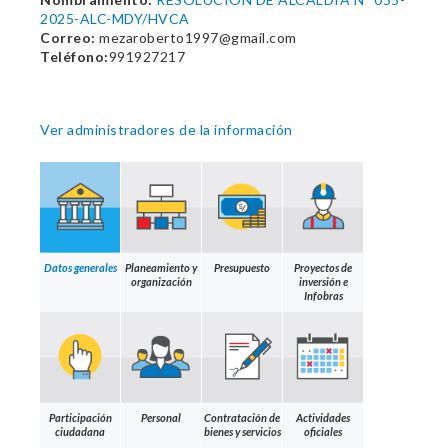
2025-ALC-MDY/HVCA
Correo:
mezaroberto1997@gmail.com
Teléfono:
991927217
Ver administradores de la información
Datos generales
Planeamiento y
Presupuesto
Proyectos de
organización
inversión e
Infobras
Participación
Personal
Contratación de
Actividades
ciudadana
bienes y servicios
oficiales