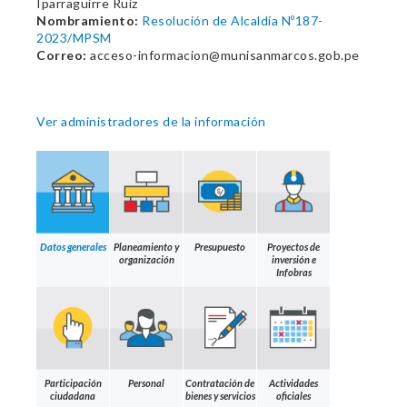
Iparraguirre Ruiz
Nombramiento:
Resolución de Alcaldía Nº187-
2023/MPSM
Correo:
acceso-informacion@munisanmarcos.gob.pe
Ver administradores de la información
Datos generales
Planeamiento y
Presupuesto
Proyectos de
organización
inversión e
Infobras
Participación
Personal
Contratación de
Actividades
ciudadana
bienes y servicios
oficiales