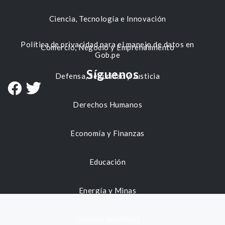
Ciencia, Tecnología e Innovación
Política de privacidad para el manejo de datos en
Comercio, Negocio y Emprendimiento
Gob.pe
Síguenos
Defensa, Seguridad y Justicia
Derechos Humanos
Economía y Finanzas
Educación
Energía y Minas
Gestión municipal