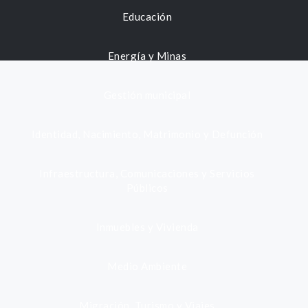
Educación
Energía y Minas
Gestión municipal
Identidad, Nacimiento, Matrimonio y Defunción
Infraestructura, Comunicaciones y Servicios
Públicos
Inmuebles y Vivienda
Medio Ambiente
Migración, Turismo y Viajes