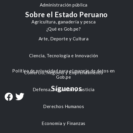
Administración pública
Sobre el Estado Peruano
Agricultura, ganadería y pesca
¿Qué es Gob.pe?
Arte, Deporte y Cultura
Ciencia, Tecnología e Innovación
Política de privacidad para el manejo de datos en
Comercio, Negocio y Emprendimiento
Gob.pe
Síguenos
Defensa, Seguridad y Justicia
Derechos Humanos
Economía y Finanzas