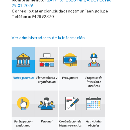
29.01.2026
Correo:
og.atencion.ciudadano@munijaen.gob.pe
Teléfono:
942892370
Ver administradores de la información
Datos generales
Planeamiento y
Presupuesto
Proyectos de
organización
inversión e
Infobras
Participación
Personal
Contratación de
Actividades
ciudadana
bienes y servicios
oficiales