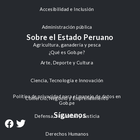
Accesibilidad e Inclusión
Administración pública
Sobre el Estado Peruano
Agricultura, ganadería y pesca
¿Qué es Gob.pe?
Arte, Deporte y Cultura
Ciencia, Tecnología e Innovación
Política de privacidad para el manejo de datos en
Comercio, Negocio y Emprendimiento
Gob.pe
Síguenos
Defensa, Seguridad y Justicia
Derechos Humanos