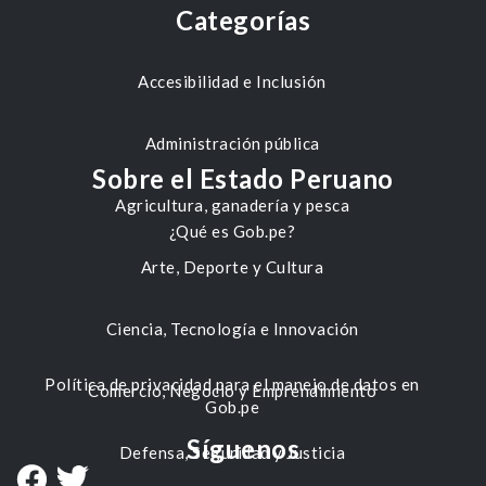
Categorías
Accesibilidad e Inclusión
Administración pública
Sobre el Estado Peruano
Agricultura, ganadería y pesca
¿Qué es Gob.pe?
Arte, Deporte y Cultura
Ciencia, Tecnología e Innovación
Política de privacidad para el manejo de datos en
Comercio, Negocio y Emprendimiento
Gob.pe
Síguenos
Defensa, Seguridad y Justicia