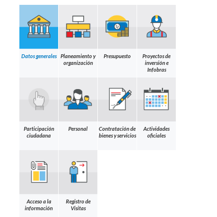
Datos generales
Planeamiento y
Presupuesto
Proyectos de
organización
inversión e
Infobras
Participación
Personal
Contratación de
Actividades
ciudadana
bienes y servicios
oficiales
Acceso a la
Registro de
información
Visitas