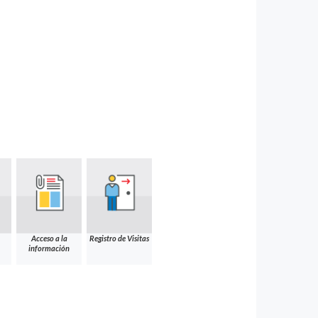
Acceso a la
Registro de Visitas
información