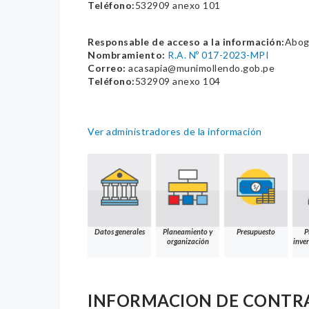
Teléfono:
532909 anexo 101
Responsable de acceso a la información:
Abog
Nombramiento:
R.A. Nº 017-2023-MPI
Correo:
acasapia@munimollendo.gob.pe
Teléfono:
532909 anexo 104
Ver administradores de la información
Datos generales
Planeamiento y
Presupuesto
P
organización
inver
INFORMACION DE CONTR