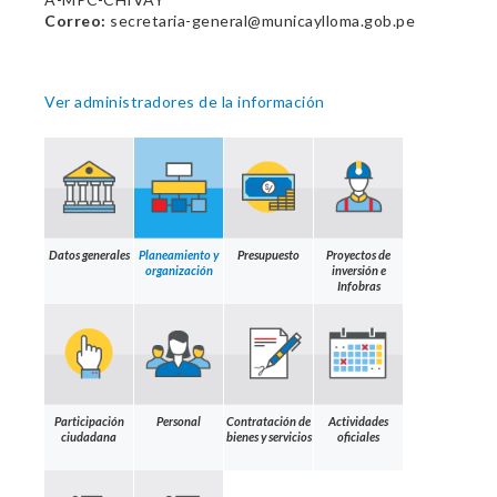
Correo:
secretaria-general@municaylloma.gob.pe
Ver administradores de la información
Datos generales
Planeamiento y
Presupuesto
Proyectos de
organización
inversión e
Infobras
Participación
Personal
Contratación de
Actividades
ciudadana
bienes y servicios
oficiales