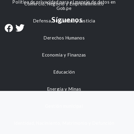
Política de privacidad para el manejo de datos en
Comercio, Negocio y Emprendimiento
Gob.pe
Síguenos
Defensa, Seguridad y Justicia
Derechos Humanos
Economía y Finanzas
Educación
Energía y Minas
Gestión municipal
Identidad, Nacimiento, Matrimonio y Defunción