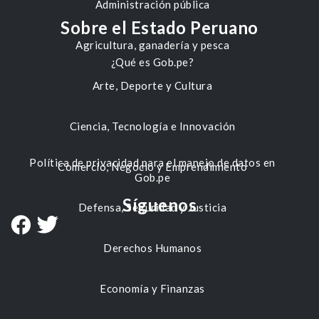
Administración pública
Sobre el Estado Peruano
Agricultura, ganadería y pesca
¿Qué es Gob.pe?
Arte, Deporte y Cultura
Ciencia, Tecnología e Innovación
Política de privacidad para el manejo de datos en
Comercio, Negocio y Emprendimiento
Gob.pe
Síguenos
Defensa, Seguridad y Justicia
Derechos Humanos
Economía y Finanzas