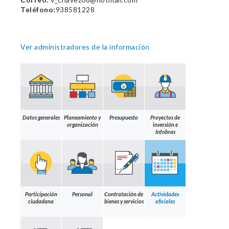
Teléfono:
938581228
Ver administradores de la información
Datos generales
Planeamiento y
Presupuesto
Proyectos de
organización
inversión e
Infobras
Participación
Personal
Contratación de
Actividades
ciudadana
bienes y servicios
oficiales