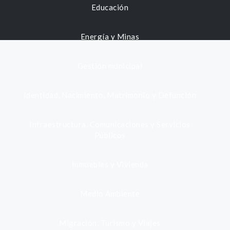
Educación
Energía y Minas
Gestión municipal
Identidad, Nacimiento, Matrimonio y Defunción
Infraestructura, Comunicaciones y Servicios
Públicos
Inmuebles y Vivienda
Medio Ambiente
Migración, Turismo y Viajes