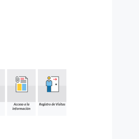
Acceso a la
Registro de Visitas
información