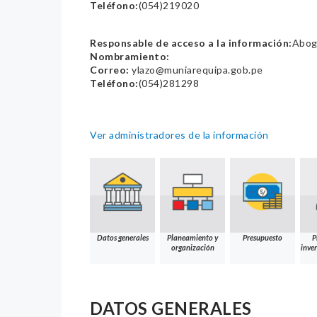
Teléfono:
(054)219020
Responsable de acceso a la información:
Abog.
Nombramiento:
Correo:
ylazo@muniarequipa.gob.pe
Teléfono:
(054)281298
Ver administradores de la información
Datos generales
Planeamiento y
Presupuesto
P
organización
inver
DATOS GENERALES