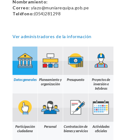
Nombramiento:
Correo:
ylazo@muniarequipa.gob.pe
Teléfono:
(054)281298
Ver administradores de la información
Datos generales
Planeamiento y
Presupuesto
Proyectos de
organización
inversión e
Infobras
Participación
Personal
Contratación de
Actividades
ciudadana
bienes y servicios
oficiales