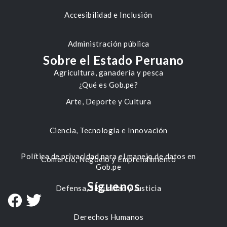
Accesibilidad e Inclusión
Administración pública
Sobre el Estado Peruano
Agricultura, ganadería y pesca
¿Qué es Gob.pe?
Arte, Deporte y Cultura
Ciencia, Tecnología e Innovación
Política de privacidad para el manejo de datos en
Comercio, Negocio y Emprendimiento
Gob.pe
Síguenos
Defensa, Seguridad y Justicia
Derechos Humanos