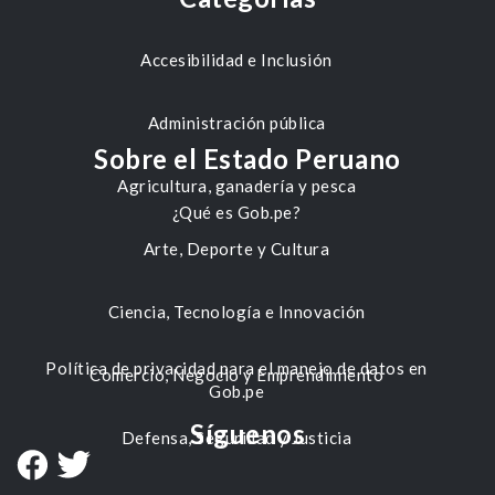
Accesibilidad e Inclusión
Administración pública
Sobre el Estado Peruano
Agricultura, ganadería y pesca
¿Qué es Gob.pe?
Arte, Deporte y Cultura
Ciencia, Tecnología e Innovación
Política de privacidad para el manejo de datos en
Comercio, Negocio y Emprendimiento
Gob.pe
Síguenos
Defensa, Seguridad y Justicia