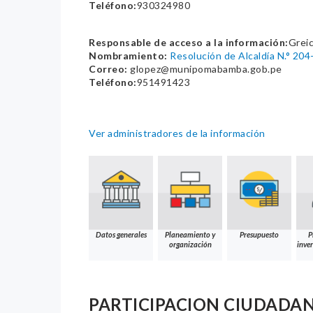
Teléfono:
930324980
Responsable de acceso a la información:
Greic
Nombramiento:
Resolución de Alcaldía N.° 2
Correo:
glopez@munipomabamba.gob.pe
Teléfono:
951491423
Ver administradores de la información
Datos generales
Planeamiento y
Presupuesto
P
organización
inver
PARTICIPACION CIUDADA