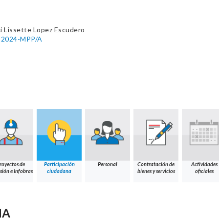
i Lissette Lopez Escudero
04-2024-MPP/A
royectos de
Participación
Personal
Contratación de
Actividades
sión e Infobras
ciudadana
bienes y servicios
oficiales
NA